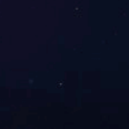
信息安全整体解决方案
建设的不断推进，业务和数据正从分散部署走向大集中，数据中心极大地
安全云解决方案
以业务为中心、超融合构建的企业级云计算平台。
MK官方网页版-MK(中国) 网络建设方案
+高隔离”的MK官方网页版-MK(中国) ；专网专用业务隔离，保核心业
智能化机房建设及动环监测