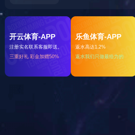
国内案例
国外案例
关于我们

关于我们
进一步了解

公司简介
企业文化
荣誉资质
发展历程
合作品牌
MK官方网页版-MK(中国)