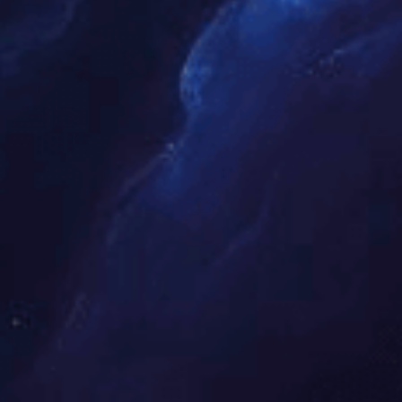
业服务及解决方案的服务商，在路由交换、无线网络、统一通信、