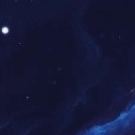
013年，总部在广州，公司一直坚持“以客户为中心，服务只有
户提供专业的、前瞻性的新IT信息技术解决方案，帮助客户降低
秀的以客户体验为中心的智能服务商之一。
力及扎实的技术储备和持续创新能力，多年来保持着与众多业界
金牌代理、博科经销商等。