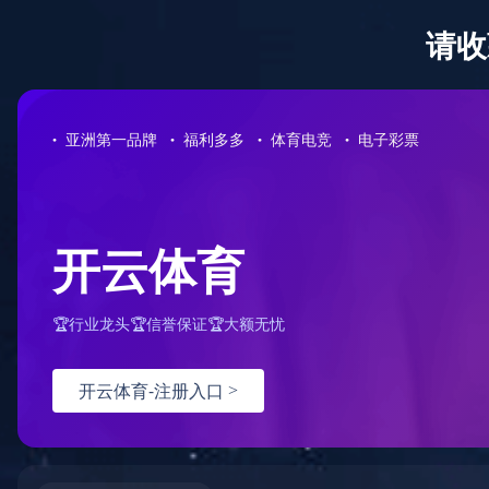
首页
解决方案

解决方案
进一步了解

弱电系统建设及智能化系统
信息安全整体解决方案
安全云解决方案
MK官方网页版-MK(中国) 网络建设方案
智能化机房建设及动环监测