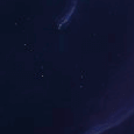
020-87566596
