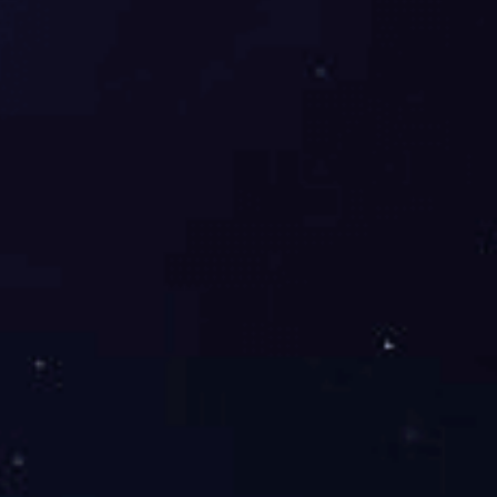
息化、智能化的物质介质，支持将来语音、数据、图文、多媒体等综合