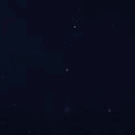
促进了企业业务的发展。
务安全；安全雷达，强防御可感知。